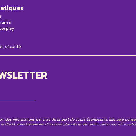
ratiques
e
raires
 Cosplay
e sécurité
EWSLETTER
voir des informations par mail de la part de Tours Événements. Elle sera cons
et le RGPD, vous bénéficiez d’un droit d’accès et de rectification aux informa