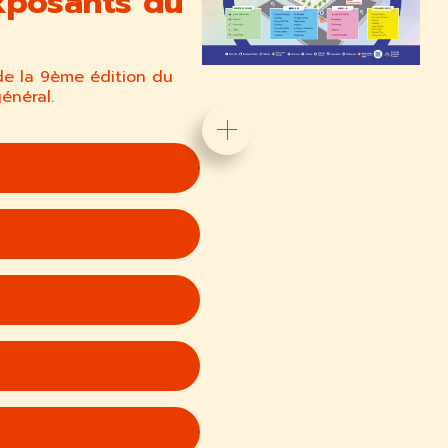
xposants du
de la 9ème édition du
PLAN GRAND HALL
énéral.