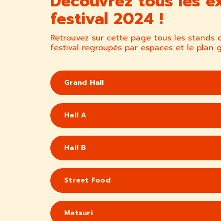
Découvrez tous les e
festival 2024 !
Retrouvez sur cette page tous les stands 
festival regroupés par espaces et le plan g
Grand Hall
Hall A
Hall B
Street Food
Matsuri