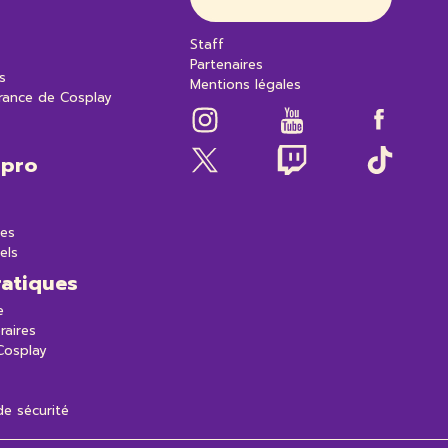
Staff
Partenaires
s
Mentions légales
rance de Cosplay
 pro
es
els
ratiques
e
raires
 Cosplay
e sécurité